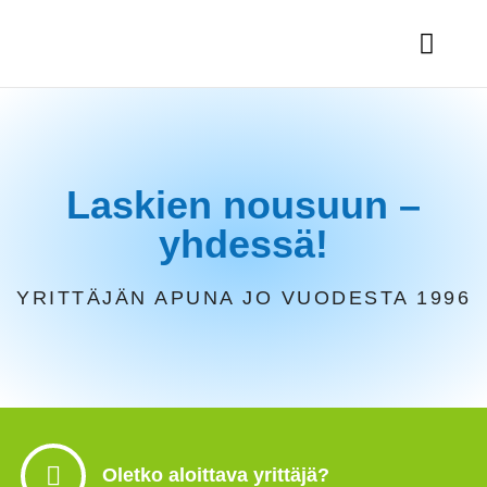
Keitä olemme
Ota yhteyttä
Laskien nousuun –
yhdessä!
YRITTÄJÄN APUNA JO VUODESTA 1996
Oletko aloittava yrittäjä?