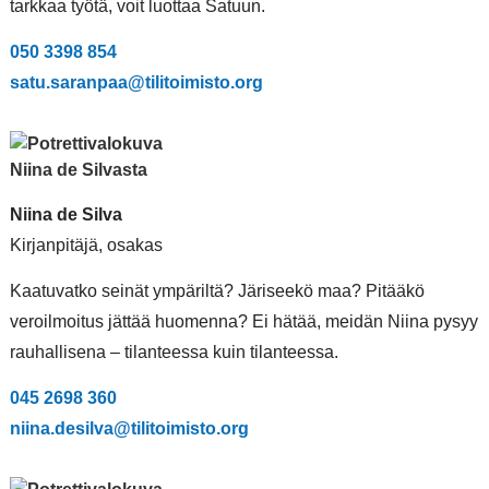
tarkkaa työtä, voit luottaa Satuun.
050 3398 854
satu.saranpaa@tilitoimisto.org
Niina de Silva
Kirjanpitäjä, osakas
Kaatuvatko seinät ympäriltä? Järiseekö maa? Pitääkö
veroilmoitus jättää huomenna? Ei hätää, meidän Niina pysyy
rauhallisena – tilanteessa kuin tilanteessa.
045 2698 360
niina.desilva@tilitoimisto.org