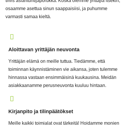
tiivis asiantuntijaporukka. Koska olemme yrittäjiä itsekin,
osaamme asettua sinun saappaisiisi, ja puhumme
varmasti samaa kieltä.
Aloittavan yrittäjän neuvonta
Yrittäjän elämä on meille tuttua. Tiedämme, että
toiminnan käynnistäminen vie aikansa, joten tulemme
hinnassa vastaan ensimmäisinä kuukausina. Meidän
asiakkaanamme perusneuvonta kuuluu hintaan.
Kirjanpito ja tilinpäätökset
Meille kaikki toimialat ovat tärkeitä! Hoidamme monien